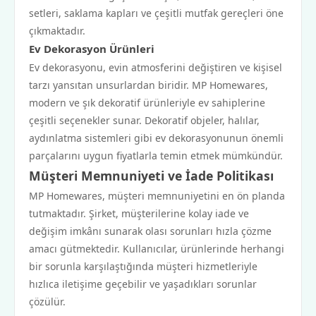
setleri, saklama kapları ve çeşitli mutfak gereçleri öne
çıkmaktadır.
Ev Dekorasyon Ürünleri
Ev dekorasyonu, evin atmosferini değiştiren ve kişisel
tarzı yansıtan unsurlardan biridir. MP Homewares,
modern ve şık dekoratif ürünleriyle ev sahiplerine
çeşitli seçenekler sunar. Dekoratif objeler, halılar,
aydınlatma sistemleri gibi ev dekorasyonunun önemli
parçalarını uygun fiyatlarla temin etmek mümkündür.
Müşteri Memnuniyeti ve İade Politikası
MP Homewares, müşteri memnuniyetini en ön planda
tutmaktadır. Şirket, müşterilerine kolay iade ve
değişim imkânı sunarak olası sorunları hızla çözme
amacı gütmektedir. Kullanıcılar, ürünlerinde herhangi
bir sorunla karşılaştığında müşteri hizmetleriyle
hızlıca iletişime geçebilir ve yaşadıkları sorunlar
çözülür.