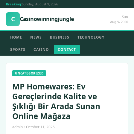
Breaking:
Sunday, August 9, 2026
Sun
C
Casinowinningjungle
Aug 9, 2026
HOME
NEWS
BUSINESS
TECHNOLOGY
SPORTS
CASINO
CONTACT
UNCATEGORIZED
MP Homewares: Ev
Gereçlerinde Kalite ve
Şıklığı Bir Arada Sunan
Online Mağaza
admin • October 11, 2025