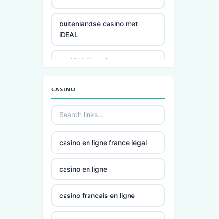
non
gamstop
buitenlandse casino met
casinos
iDEAL
non
no CRUKS casino
gamstop
casinos
online casino zonder
CASINO
registratie
non
gamstop
buitenlandse casino met
casinos
iDEAL
casino en ligne france légal
non
no CRUKS casino
gamstop
casino en ligne
casinos
casino not on gamstop
casino francais en ligne
non
max79 app
gamstop