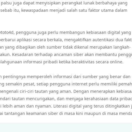
n palsu juga dapat menyisipkan perangkat lunak berbahaya yang
sebab itu, kewaspadaan menjadi salah satu faktor utama dalam
toto4d, pengguna juga perlu membangun kebiasaan digital yang
arui aplikasi secara berkala, mengaktifkan autentikasi dua fakt
tan yang dibagikan oleh sumber tidak dikenal merupakan langkah-
 akun. Kesadaran terhadap ancaman siber akan membantu peng
hgunaan informasi pribadi ketika beraktivitas secara online.
n pentingnya memperoleh informasi dari sumber yang benar dan
ng semakin pesat, setiap pengguna internet perlu memiliki pem
mengenali ciri-ciri tautan yang aman. Dengan menerapkan kebias
indari tautan mencurigakan, dan menjaga kerahasiaan data pribad
ebih aman dan nyaman. Literasi digital yang terus ditingkatkan 
 tantangan keamanan siber di masa kini maupun di masa menda