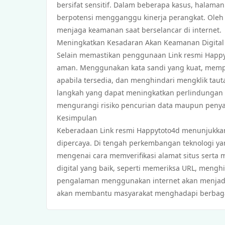
bersifat sensitif. Dalam beberapa kasus, halama
berpotensi mengganggu kinerja perangkat. Oleh 
menjaga keamanan saat berselancar di internet.
Meningkatkan Kesadaran Akan Keamanan Digital
Selain memastikan penggunaan Link resmi Happy
aman. Menggunakan kata sandi yang kuat, memperb
apabila tersedia, dan menghindari mengklik tau
langkah yang dapat meningkatkan perlindungan
mengurangi risiko pencurian data maupun penyala
Kesimpulan
Keberadaan Link resmi Happytoto4d menunjukka
dipercaya. Di tengah perkembangan teknologi ya
mengenai cara memverifikasi alamat situs serta 
digital yang baik, seperti memeriksa URL, mengh
pengalaman menggunakan internet akan menjadi l
akan membantu masyarakat menghadapi berbagai