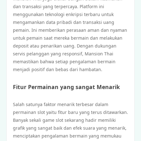
dan transaksi yang terpercaya. Platform ini
menggunakan teknologi enkripsi terbaru untuk
mengamankan data pribadi dan transaksi uang
pemain. Ini memberikan perasaan aman dan nyaman
untuk pemain saat mereka bermain dan melakukan
deposit atau penarikan uang. Dengan dukungan
servis pelanggan yang responsif, Mansion Thai
memastikan bahwa setiap pengalaman bermain
menjadi positif dan bebas dari hambatan.
Fitur Permainan yang sangat Menarik
Salah satunya faktor menarik terbesar dalam
permainan slot yaitu fitur baru yang terus ditawarkan.
Banyak sekali game slot sekarang hadir memiliki
grafik yang sangat baik dan efek suara yang menarik,
menciptakan pengalaman bermain yang memukau