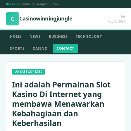
Breaking:
Saturday, August 8, 2026
Sat
C
Casinowinningjungle
Aug 8, 2026
HOME
NEWS
BUSINESS
TECHNOLOGY
SPORTS
CASINO
CONTACT
UNCATEGORIZED
Ini adalah Permainan Slot
Kasino Di Internet yang
membawa Menawarkan
Kebahagiaan dan
Keberhasilan