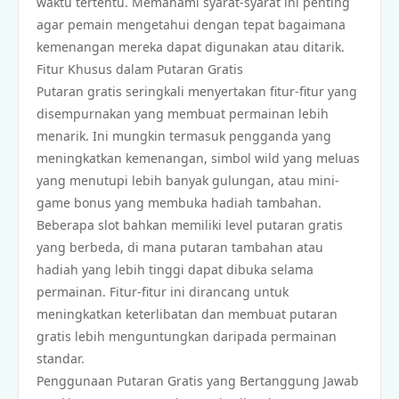
waktu tertentu. Memahami syarat-syarat ini penting
agar pemain mengetahui dengan tepat bagaimana
kemenangan mereka dapat digunakan atau ditarik.
Fitur Khusus dalam Putaran Gratis
Putaran gratis seringkali menyertakan fitur-fitur yang
disempurnakan yang membuat permainan lebih
menarik. Ini mungkin termasuk pengganda yang
meningkatkan kemenangan, simbol wild yang meluas
yang menutupi lebih banyak gulungan, atau mini-
game bonus yang membuka hadiah tambahan.
Beberapa slot bahkan memiliki level putaran gratis
yang berbeda, di mana putaran tambahan atau
hadiah yang lebih tinggi dapat dibuka selama
permainan. Fitur-fitur ini dirancang untuk
meningkatkan keterlibatan dan membuat putaran
gratis lebih menguntungkan daripada permainan
standar.
Penggunaan Putaran Gratis yang Bertanggung Jawab