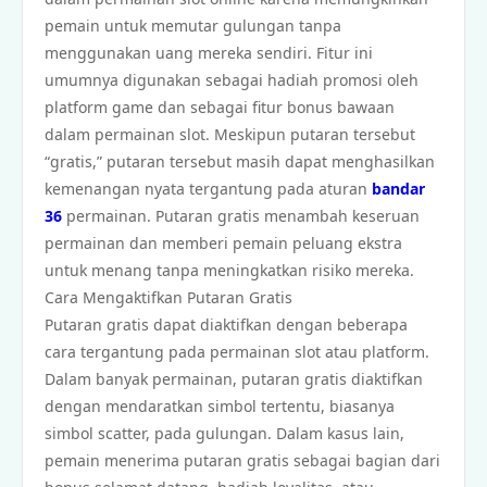
pemain untuk memutar gulungan tanpa
menggunakan uang mereka sendiri. Fitur ini
umumnya digunakan sebagai hadiah promosi oleh
platform game dan sebagai fitur bonus bawaan
dalam permainan slot. Meskipun putaran tersebut
“gratis,” putaran tersebut masih dapat menghasilkan
kemenangan nyata tergantung pada aturan
bandar
36
permainan. Putaran gratis menambah keseruan
permainan dan memberi pemain peluang ekstra
untuk menang tanpa meningkatkan risiko mereka.
Cara Mengaktifkan Putaran Gratis
Putaran gratis dapat diaktifkan dengan beberapa
cara tergantung pada permainan slot atau platform.
Dalam banyak permainan, putaran gratis diaktifkan
dengan mendaratkan simbol tertentu, biasanya
simbol scatter, pada gulungan. Dalam kasus lain,
pemain menerima putaran gratis sebagai bagian dari