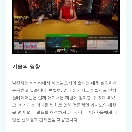
기술의 영향
발전하는 바카라에서 테크놀로지의 효과는 매우 심각하게
주목받고 있습니다. 특별히, 인터넷 카지노의 발전로 인해
플레이어들은 언제 어디서든 게임에 참여할 수 있게 되었
고. 바카라는 이러한 변화로 인해 전통적인 카지노의 제한
을 넘어 넓은 필드를 형성하게 된다, 이는 이용자들에게 더
많은 선택권과 편리함을 제공합니다.