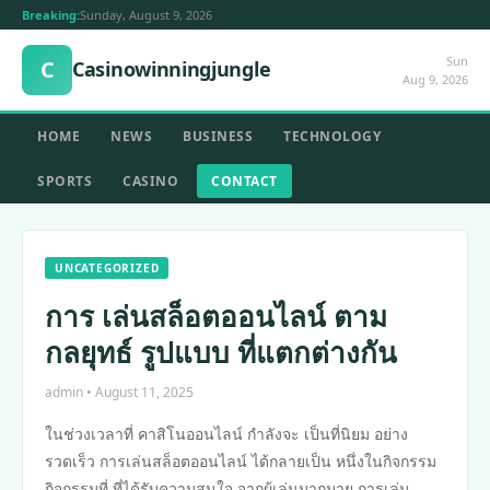
Breaking:
Sunday, August 9, 2026
Sun
C
Casinowinningjungle
Aug 9, 2026
HOME
NEWS
BUSINESS
TECHNOLOGY
SPORTS
CASINO
CONTACT
UNCATEGORIZED
การ เล่นสล็อตออนไลน์ ตาม
กลยุทธ์ รูปแบบ ที่แตกต่างกัน
admin • August 11, 2025
ในช่วงเวลาที่ คาสิโนออนไลน์ กำลังจะ เป็นที่นิยม อย่าง
รวดเร็ว การเล่นสล็อตออนไลน์ ได้กลายเป็น หนึ่งในกิจกรรม
กิจกรรมที่ ที่ได้รับความสนใจ จากผู้เล่นมากมาย การเล่น