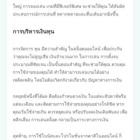
ใหญ่ การลองเล่น เกมที่มีฟีเจอร์พิเศษ จะช่วยให้คุณ ได้สัมผัส
ประสบการณ์การเล่นที่ หลากหลายและตื่นเต้นมากยิ่งขึ้น
การบริหารเงินทุน
การจัดการ ทุน มีความสำคัญ ในสล็อตออนไลน์ เพื่อประกัน
ว่าคุณจะไม่สูญเสีย เงินจำนวนมาก ในการเล่น การตั้งงบ
ประมาณที่ชัดเจน เป็นขั้นตอนสำคัญ ที่จะช่วยให้คุณ ควบคุม
การใช้จ่ายของคุณได้ ทำให้สามารถเล่นเกมได้อย่าง
เพลิดเพลิน โดยไม่ต้องวิตกกังวลเกี่ยวกับ ปัญหาทางการเงิน
กลยุทธ์หนึ่งที่ได้ผล คือต้องกำหนดวงเงิน ในแต่ละสัปดาห์หรือ
แต่ละเดือน และติดตามการใช้จ่ายของคุณอย่างใกล้ชิด หาก
คุณเริ่มใช้จ่ายเกิน ควรหยุดเล่น หรือปรับลดเงินเดิมพันลง เพื่อ
หลีกเลี่ยง การเล่นสล็อต กลายเป็นภาระทางการเงิน
สุดท้าย, การใช้โบนัสและโปรโมชั่นจากคาสิโนออนไลน์ ก็