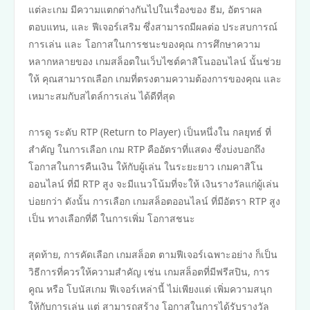
แต่ละเกม มีความแตกต่างกันไปในเรื่องของ ธีม, อัตราผล
ตอบแทน, และ ฟีเจอร์เสริม ซึ่งสามารถมีผลต่อ ประสบการณ์
การเล่น และ โอกาสในการชนะของคุณ การศึกษาความ
หลากหลายของ เกมสล็อตในเว็บไซต์คาสิโนออนไลน์ นั้นช่วย
ให้ คุณสามารถเลือก เกมที่ตรงตามความต้องการของคุณ และ
เหมาะสมกับสไตล์การเล่น ได้ดีที่สุด
การดู ระดับ RTP (Return to Player) เป็นหนึ่งใน กลยุทธ์ ที่
สำคัญ ในการเลือก เกม RTP คืออัตราที่แสดง ซึ่งบ่งบอกถึง
โอกาสในการคืนเงิน ให้กับผู้เล่น ในระยะยาว เกมคาสิโน
ออนไลน์ ที่มี RTP สูง จะมีแนวโน้มที่จะให้ เงินรางวัลแก่ผู้เล่น
บ่อยกว่า ดังนั้น การเลือก เกมสล็อตออนไลน์ ที่มีอัตรา RTP สูง
เป็น ทางเลือกที่ดี ในการเพิ่ม โอกาสชนะ
สุดท้าย, การคัดเลือก เกมสล็อต ตามฟีเจอร์เฉพาะอย่าง ก็เป็น
วิธีการที่ควรให้ความสำคัญ เช่น เกมสล็อตที่มีฟรีสปิน, การ
คูณ หรือ โบนัสเกม ฟีเจอร์เหล่านี้ ไม่เพียงแต่ เพิ่มความสนุก
ให้กับการเล่น แต่ สามารถสร้าง โอกาสในการได้รับรางวัล