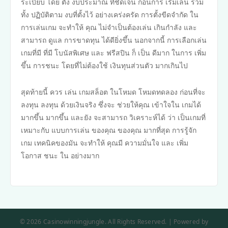
ระเบียบ โดย ตั้ง งบประมาณ ที่ชัดเจน ก่อนการ เริ่มเล่น รวม
ทั้ง ปฏิบัติตาม งบที่ตั้งไว้ อย่างเคร่งครัด การตั้งขีดจำกัด ใน
การเล่นเกม จะทำให้ คุณ ไม่จำเป็นต้องเล่น เกินกำลัง และ
สามารถ ดูแล การขาดทุน ได้ดียิ่งขึ้น นอกจากนี้ การเลือกเล่น
เกมที่มี ที่มี โบนัสพิเศษ และ ฟรีสปิน ก็ เป็น ดีมาก ในการ เพิ่ม
ขึ้น การชนะ โดยที่ไม่ต้องใช้ เงินทุนส่วนตัว มากเกินไป
สุดท้ายนี้ ควร เล่น เกมสล็อต ในโหมด โหมดทดลอง ก่อนที่จะ
ลงทุน ลงทุน ด้วยเงินจริง ซึ่งจะ ช่วยให้คุณ เข้าใจใน เกมได้
มากขึ้น มากขึ้น และยัง จะสามารถ วิเคราะห์ได้ ว่า เป็นเกมที่
เหมาะกับ แบบการเล่น ของคุณ ของคุณ มากที่สุด การรู้จัก
เกม เทคนิคของมัน จะทำให้ คุณมี ความมั่นใจ และ เพิ่ม
โอกาส ชนะ ใน อย่างมาก
© 2026 Casinowinningjungle. All Rights Reserved. | Powered by